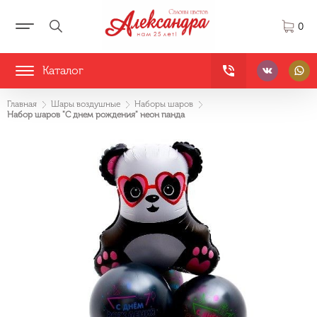
0
Каталог
Главная
Шары воздушные
Наборы шаров
Набор шаров "С днем рождения" неон панда