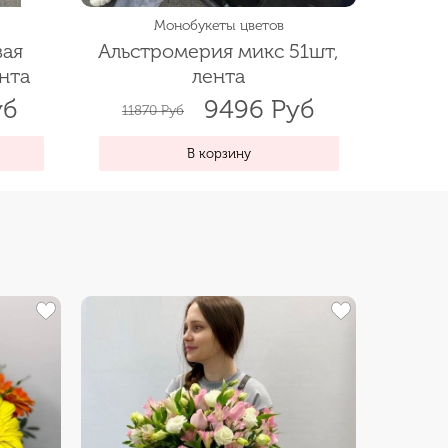
Монобукеты цветов
вая
Альстромерия микс 51шт,
Б
ента
лента
уб
9496 Руб
11870 Руб
В корзину