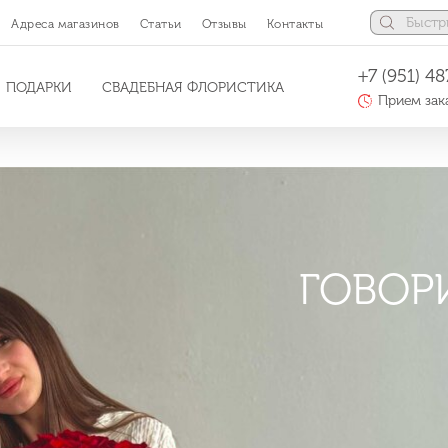
Адреса магазинов
Статьи
Отзывы
Контакты
+7 (951) 48
ПОДАРКИ
СВАДЕБНАЯ ФЛОРИСТИКА
Прием зака
СКИДКА НА В
НОСТЬ
ГОВОР
МНЫЕ БУКЕТЫ
Л
т
т зависти :)