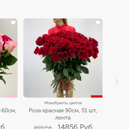
Хит
Монобукеты цветов
-60см,
Роза красная 90см, 51 шт,
Роза 
лента
уб
14856 Руб
18570 Руб
721