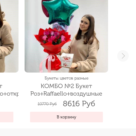
Смо
Букеты цветов разные
т
КОМБО №2 Букет
lo+открытка
Роз+Raffaello+воздушные
шары+открытка
8616 Руб
10770 Руб
В корзину