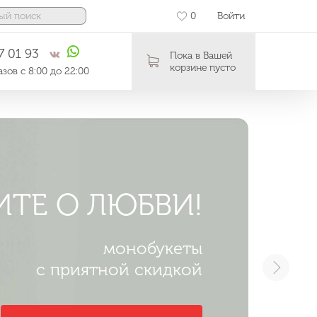
0
Войти
7 01 93
Пока в Вашей
корзине пусто
зов с 8:00 до 22:00
СЕ ЦВЕТЫ 20%
ИТЕ О ЛЮБВИ!
ЕТО В БУКЕТАХ
ОТ 25 ШТ
монобукеты
которое можно дарить
с приятной скидкой
Собери свой букет
Заказать