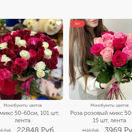
Хит
Монобукеты цветов
Монобукеты цветов
микс 50-60см, 101 шт,
Роза розовый микс 50
лента
15 шт, лента
22848 Руб
3969 Р
0 Руб
4410 Руб