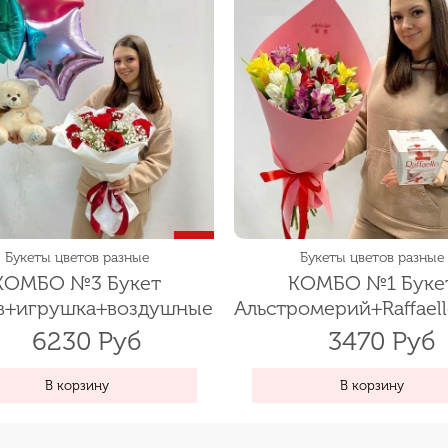
Букеты цветов разные
Букеты цветов разные
КОМБО №3 Букет
КОМБО №1 Буке
в+игрушка+воздушные
Альстромерий+Raffael
шары+открытка
6230 Руб
3470 Руб
В корзину
В корзину