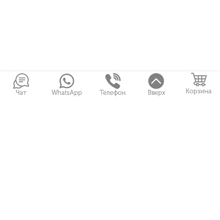
Корзина
Чат
WhatsApp
Телефон
Вверх
Войти в Личный кабинет
Букеты
Подарки
Свадебная флористика
+7 (951) 487 01 93