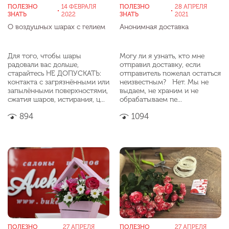
ПОЛЕЗНО
14 ФЕВРАЛЯ
ПОЛЕЗНО
28 АПРЕЛЯ
ЗНАТЬ
2022
ЗНАТЬ
2021
О воздушных шарах с гелием
Анонимная доставка
Для того, чтобы шары
Могу ли я узнать, кто мне
радовали вас дольше,
отправил доставку, если
старайтесь НЕ ДОПУСКАТЬ:
отправитель пожелал остаться
контакта с загрязнёнными или
неизвестным? Нет. Мы не
запылёнными поверхностями,
выдаем, не храним и не
сжатия шаров, истирания, ц...
обрабатываем пе...
894
1094
ПОЛЕЗНО
27 АПРЕЛЯ
ПОЛЕЗНО
27 АПРЕЛЯ