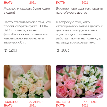
ЗНАТЬ
2021
ЗНАТЬ
2021
Можно ли сделать букет один
Влияние перепада температур
в один?
на стойкость цветов
Часто сталкиваемся с тем, что
К вопросу о том, чего
просят собрать букет ТОЧЬ-
категорически нельзя делать с
В-ТОЧЬ такой, как на
цветами в холодное время
фото.Расскажем, почему это
года: Когда отопление
невозможно технически и
работает почти на полную, а
творчески:Ст...
на улице минусовые тем...
1203
1083
ПОЛЕЗНО
27 АПРЕЛЯ
ПОЛЕЗНО
27 АПРЕЛЯ
ЗНАТЬ
2021
ЗНАТЬ
2021