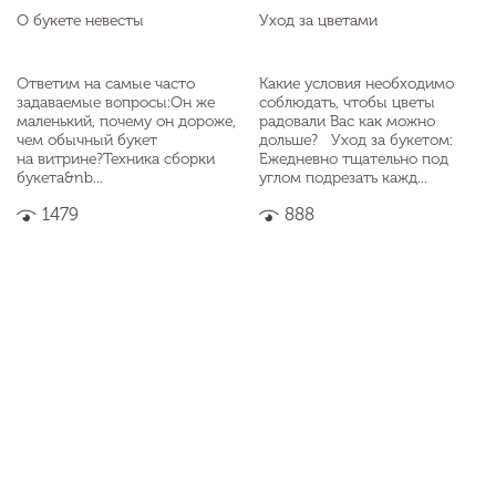
О букете невесты
Уход за цветами
Ответим на самые часто
Какие условия необходимо
задаваемые вопросы:Он же
соблюдать, чтобы цветы
маленький, почему он дороже,
радовали Вас как можно
чем обычный букет
дольше? Уход за букетом:
на витрине?Техника сборки
Ежедневно тщательно под
букета&nb...
углом подрезать кажд...
1479
888