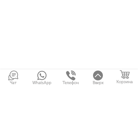
Корзина
Чат
WhatsApp
Телефон
Вверх
Войти в Личный кабинет
Букеты
Подарки
Свадебная флористика
+7 (951) 487 01 93