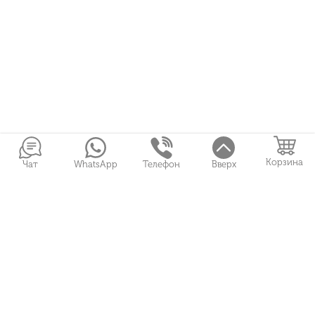
Корзина
Чат
WhatsApp
Телефон
Вверх
Войти в Личный кабинет
Букеты
Подарки
Свадебная флористика
+7 (951) 487 01 93