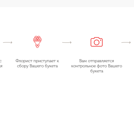
с
Флорист приступает к
Вам отправляется
ия
сбору Вашего букета
контрольное фото Вашего
букета