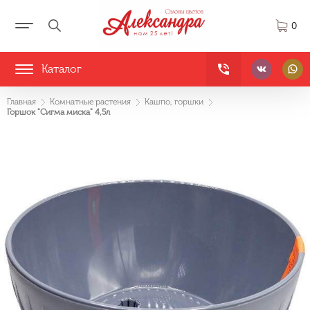
0
Каталог
Главная
Комнатные растения
Кашпо, горшки
Горшок "Сигма миска" 4,5л